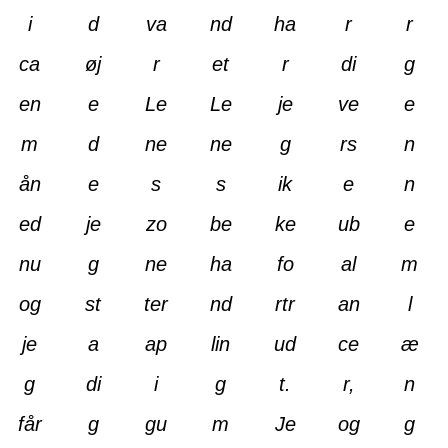
i
d
va
nd
ha
r
r
ca
øj
r
et
r
di
g
en
e
Le
Le
je
ve
e
m
d
ne
ne
g
rs
n
ån
e
s
s
ik
e
n
ed
je
zo
be
ke
ub
e
nu
g
ne
ha
fo
al
m
og
st
ter
nd
rtr
an
l
je
a
ap
lin
ud
ce
æ
g
di
i
g
t.
r,
n
får
g
gu
m
Je
og
g