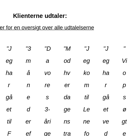
Klienterne udtaler:
er for en oversigt over alle udtalelserne
"J
"3
"D
"M
"J
"J
"
eg
m
a
od
eg
eg
Vi
ha
å
vo
hv
ko
ha
o
r
n
re
er
m
r
p
gå
e
s
da
til
gå
s
et
d
3-
ge
Le
et
ø
til
er
åri
ns
ne
ve
gt
F
ef
ge
tra
fo
d
e