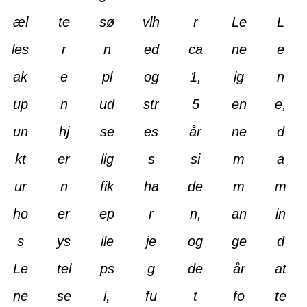
æl
te
sø
vlh
r
Le
L
les
r
n
ed
ca
ne
e
ak
e
pl
og
1,
ig
n
up
n
ud
str
5
en
e,
un
hj
se
es
år
ne
d
kt
er
lig
s
si
m
a
ur
n
fik
ha
de
m
m
ho
er
ep
r
n,
an
in
s
ys
ile
je
og
ge
d
Le
tel
ps
g
de
år
at
ne
se
i,
fu
t
fo
te