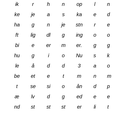
ik
r
h
n
op
l
n
ke
je
a
s
ka
e
d
ha
g
n
je
stn
r
e
ft
lig
dl
g
ing
o
o
bi
e
er
m
er.
g
g
hu
g
i
o
Nu
s
k
le
å
d
d
3
a
o
be
et
e
t
m
n
m
t
se
si
o
ån
d
p
æ
lv
d
g
ed
e
e
nd
st
st
st
er
li
t