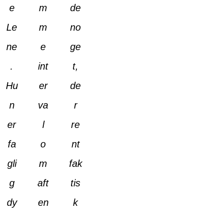
e
m
de
Le
m
no
ne
e
ge
.
int
t,
Hu
er
de
n
va
r
er
l
re
fa
o
nt
gli
m
fak
g
aft
tis
dy
en
k