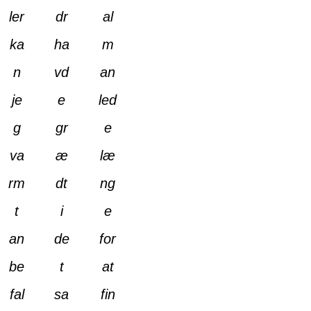
ler
dr
al
ka
ha
m
n
vd
an
je
e
led
g
gr
e
va
æ
læ
rm
dt
ng
t
i
e
an
de
for
be
t
at
fal
sa
fin