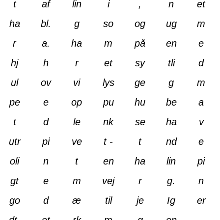
t
af
lin
i
,
n
et
ha
bl.
g
so
og
ug
m
r
a.
ha
m
på
en
e
hj
h
r
et
sy
tli
d
ul
ov
vi
lys
ge
g
m
pe
e
op
pu
hu
be
a
t
d
le
nk
se
ha
v
utr
pi
ve
t -
t
nd
e
oli
n
t
en
ha
lin
pi
gt
e
m
vej
r
g.
n
go
d
æ
til
je
Ig
er