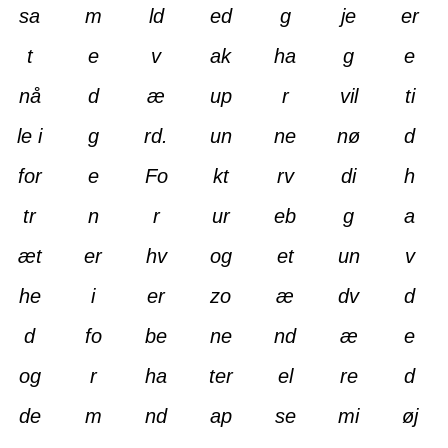
sa
m
ld
ed
g
je
er
t
e
v
ak
ha
g
e
nå
d
æ
up
r
vil
ti
le i
g
rd.
un
ne
nø
d
for
e
Fo
kt
rv
di
h
tr
n
r
ur
eb
g
a
æt
er
hv
og
et
un
v
he
i
er
zo
æ
dv
d
d
fo
be
ne
nd
æ
e
og
r
ha
ter
el
re
d
de
m
nd
ap
se
mi
øj