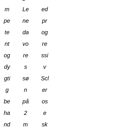
m
Le
ed
pe
ne
pr
te
da
og
nt
vo
re
og
re
ssi
dy
s
v
gti
sø
Scl
g
n
er
be
på
os
ha
2
e
nd
m
sk