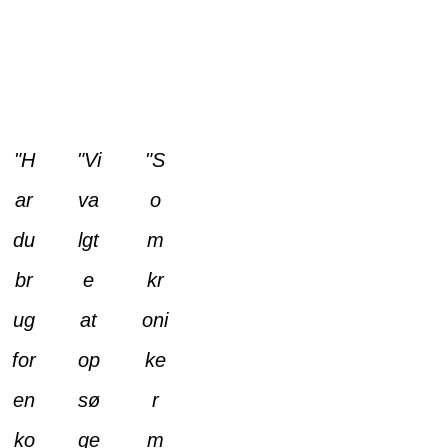
"H
"Vi
"S
ar
va
o
du
lgt
m
br
e
kr
ug
at
oni
for
op
ke
en
sø
r
ko
ge
m