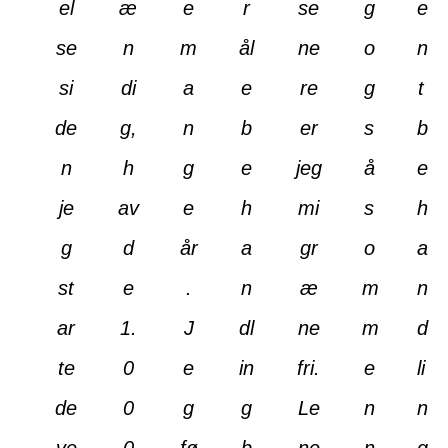
el
æ
e
r
se
g
e
se
n
m
ål
ne
o
n
si
di
a
e
re
g
t
de
g,
n
b
er
s
b
n
h
g
e
jeg
å
e
je
av
e
h
mi
s
h
g
d
år
a
gr
o
a
st
e
.
n
æ
m
n
ar
1.
J
dl
ne
m
d
te
0
e
in
fri.
e
li
de
0
g
g
Le
n
n