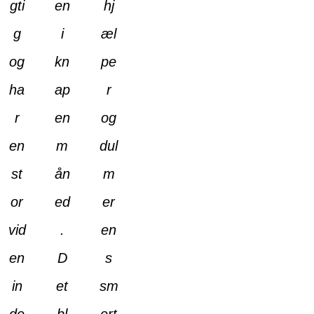
gti
en
hj
g
i
æl
og
kn
pe
ha
ap
r
r
en
og
en
m
dul
st
ån
m
or
ed
er
vid
.
en
en
D
s
in
et
sm