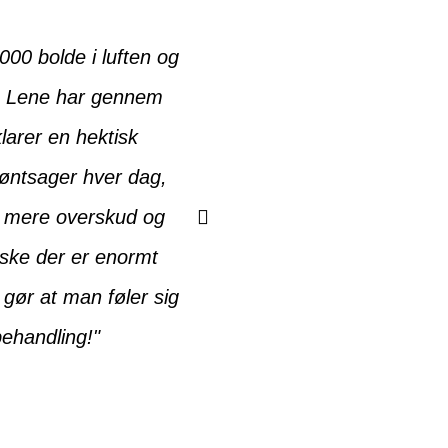
000 bolde i luften og
"Tak fordi du har været
e. Lene har gennem
dine nåle og dine stærke
larer en hektisk
hvor effektive dine
røntsager hver dag,
et mere overskud og
ske der er enormt
 gør at man føler sig
ehandling!"