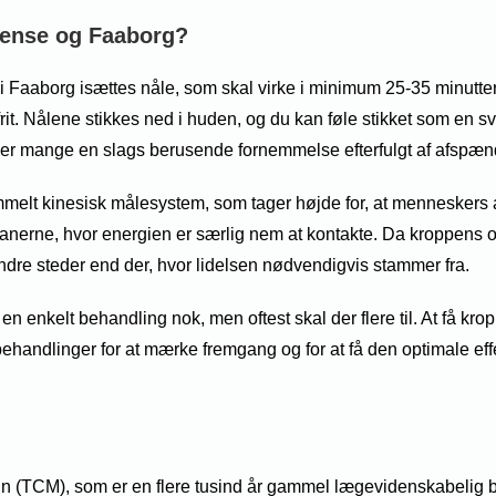
dense og Faaborg?
 Faaborg isættes nåle, som skal virke i minimum 25-35 minutter
efrit. Nålene stikkes ned i huden, og du kan føle stikket som en s
r mange en slags berusende fornemmelse efterfulgt af afspæn
mmelt kinesisk målesystem, som tager højde for, at menneskers a
erne, hvor energien er særlig nem at kontakte. Da kroppens org
ndre steder end der, hvor lidelsen nødvendigvis stammer fra.
r en enkelt behandling nok, men oftest skal der flere til. At få kr
 behandlinger for at mærke fremgang og for at få den optimale eff
cin (TCM), som er en flere tusind år gammel lægevidenskabelig 