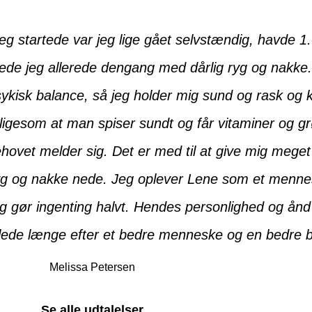
eg startede var jeg lige gået selvstændig, havde 1.
jede jeg allerede dengang med dårlig ryg og nakk
sykisk balance, så jeg holder mig sund og rask og k
, ligesom at man spiser sundt og får vitaminer og g
behovet melder sig. Det er med til at give mig meg
 ryg og nakke nede. Jeg oplever Lene som et menne
n og gør ingenting halvt. Hendes personlighed og ånd
 lede længe efter et bedre menneske og en bedre b
Melissa Petersen
Se alle udtalelser