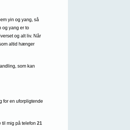
lem yin og yang, så
n og yang er to
erset og alt liv. Når
 som altid hænger
ehandling, som kan
 for en uforpligtende
e til mig på telefon
21