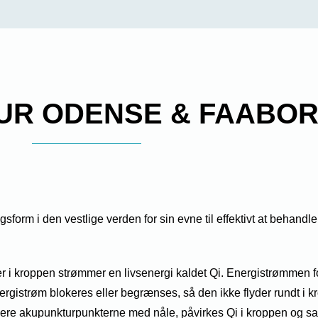
UR ODENSE & FAABO
orm i den vestlige verden for sin evne til effektivt at behandle 
er i kroppen strømmer en livsenergi kaldet Qi. Energistrømmen f
rgistrøm blokeres eller begrænses, så den ikke flyder rundt i k
ere akupunkturpunkterne med nåle, påvirkes Qi i kroppen og sam