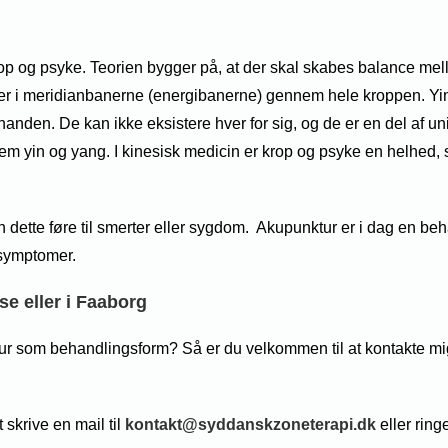
p og psyke. Teorien bygger på, at der skal skabes balance mel
inger i meridianbanerne (energibanerne) gennem hele kroppen. Yi
anden. De kan ikke eksistere hver for sig, og de er en del af univ
lem yin og yang. I kinesisk medicin er krop og psyke en helhed,
n dette føre til smerter eller sygdom. Akupunktur er i dag en b
symptomer.
se eller i Faaborg
tur som behandlingsform? Så er du velkommen til at kontakte mig
skrive en mail til
kontakt@syddanskzoneterapi.dk
eller ring