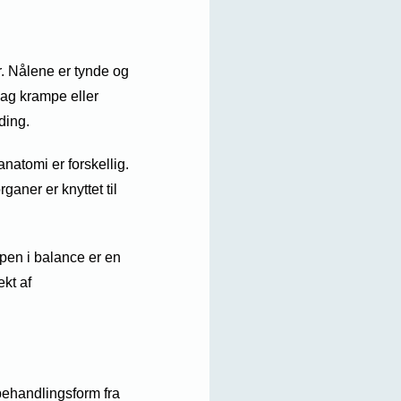
. Nålene er tynde og
vag krampe eller
ding.
natomi er forskellig.
aner er knyttet til
oppen i balance er en
ekt af
behandlingsform fra