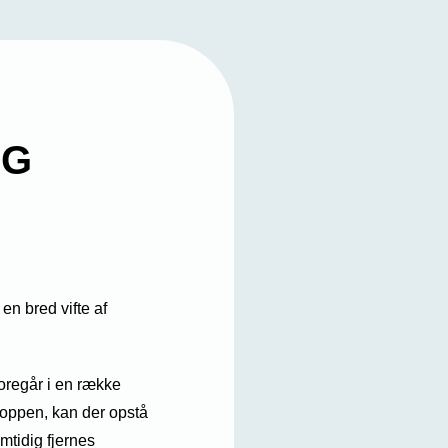
RG
en bred vifte af
oregår i en række
roppen, kan der opstå
tidig fjernes