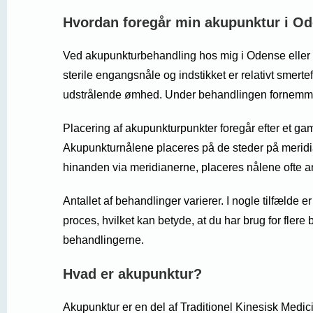
Hvordan foregår min akupunktur i O
Ved akupunkturbehandling hos mig i Odense eller i
sterile engangsnåle og indstikket er relativt smert
udstrålende ømhed. Under behandlingen fornemme
Placering af akupunkturpunkter foregår efter et ga
Akupunkturnålene placeres på de steder på meridian
hinanden via meridianerne, placeres nålene ofte a
Antallet af behandlinger varierer. I nogle tilfælde e
proces, hvilket kan betyde, at du har brug for flere
behandlingerne.
Hvad er akupunktur?
Akupunktur er en del af Traditionel Kinesisk Medi